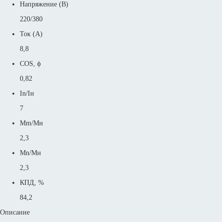
Напряжение (В)
220/380
Ток (А)
8,8
COS, ϕ
0,82
In/Iн
7
Mm/Mн
2,3
Mn/Mн
2,3
КПД, %
84,2
Описание