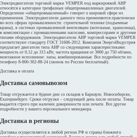
Электродвигатели торговой марки VEMPER под маркировкой АИР
относятся к категории трехфазных общепромышленных двигателей.
Определение «общепромышленный» говорит о широкой сфере их
применения. Электродвигатели данного типа применяются практически
во всех сферах промышленности: строительной технике (подъемные
краны), в системах промышленной вентиляции (котельные, хранилища),
в комплектации с промышленными насосами, компрессорами и другими
типами оборудования. Электродвигатели АИР торговой марки VEMPER
соответствуют стандарту ГОСТ 31606-2012. Компания ЭнергоИндустрия
предлагает двигатели типа АИР со следующими характеристиками:
мощность от 0,12 до 315 кВт, частота вращения от 3000 до 750 об/мин,
монтажное исполнение: лапы, комбинированные. Все подробности по
телефону 8-800-302-88-24 (звонок по России бесплатный).
Доставка и оплата
Доставка самовывозом
Товар отгружается в будние дни со складов в Барнауле, Новосибирске,
Екатеринбурге. Сроки отгрузки – следующий день после оплаты. Товар
выдается строго при наличии доверенности или печати. Все другие
подробности у вашего персонального менеджера.
Доставка в регионы
Доставка осуществляется в любой регион РФ и страны ближнего