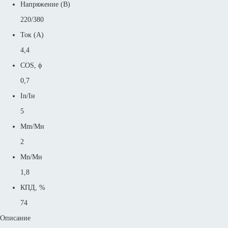
Напряжение (В)
220/380
Ток (А)
4,4
COS, ϕ
0,7
In/Iн
5
Mm/Mн
2
Mn/Mн
1,8
КПД, %
74
Описание