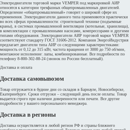
Электродвигатели торговой марки VEMPER под маркировкой АИР
относятся к категории трехфазных общепромышленных двигателей.
Определение «общепромышленный» говорит о широкой сфере их
применения. Электродвигатели данного типа применяются практически
во всех сферах промышленности: строительной технике (подъемные
краны), в системах промышленной вентиляции (котельные, хранилища),
в комплектации с промышленными насосами, компрессорами и другими
типами оборудования. Электродвигатели АИР торговой марки VEMPER
соответствуют стандарту ГОСТ 31606-2012. Компания ЭнергоИндустрия
предлагает двигатели типа АИР со следующими характеристиками:
мощность от 0,12 до 315 кВт, частота вращения от 3000 до 750 об/мин,
монтажное исполнение: лапы, комбинированные. Все подробности по
телефону 8-800-302-88-24 (звонок по России бесплатный).
Доставка и оплата
Доставка самовывозом
Товар отгружается в будние дни со складов в Барнауле, Новосибирске,
Екатеринбурге. Сроки отгрузки – следующий день после оплаты. Товар
выдается строго при наличии доверенности или печати. Все другие
подробности у вашего персонального менеджера.
Доставка в регионы
Доставка осуществляется в любой регион РФ и страны ближнего