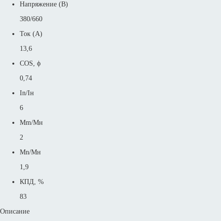
Напряжение (В)
380/660
Ток (А)
13,6
COS, ϕ
0,74
In/Iн
6
Mm/Mн
2
Mn/Mн
1,9
КПД, %
83
Описание