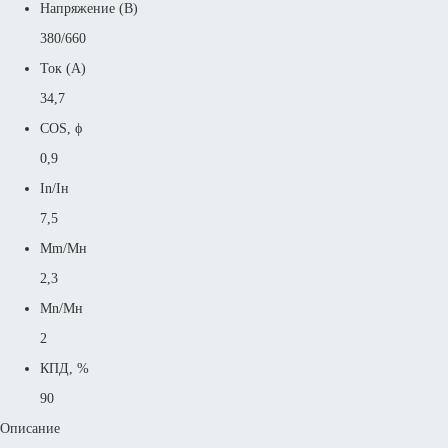
Напряжение (В)
380/660
Ток (А)
34,7
COS, ϕ
0,9
In/Iн
7,5
Mm/Mн
2,3
Mn/Mн
2
КПД, %
90
Описание