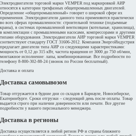
Электродвигатели торговой марки VEMPER под маркировкой АИР
относятся к категории трехфазных общепромышленных двигателей.
Определение «общепромышленный» говорит о широкой сфере их
применения. Электродвигатели данного типа применяются практически
во всех сферах промышленности: строительной технике (подъемные
краны), в системах промышленной вентиляции (котельные, хранилища),
в комплектации с промышленными насосами, компрессорами и другими
типами оборудования. Электродвигатели АИР торговой марки VEMPER
соответствуют стандарту ГОСТ 31606-2012. Компания ЭнергоИндустрия
предлагает двигатели типа АИР со следующими характеристиками:
мощность от 0,12 до 315 кВт, частота вращения от 3000 до 750 об/мин,
монтажное исполнение: лапы, комбинированные. Все подробности по
телефону 8-800-302-88-24 (звонок по России бесплатный).
Доставка и оплата
Доставка самовывозом
Товар отгружается в будние дни со складов в Барнауле, Новосибирске,
Екатеринбурге. Сроки отгрузки – следующий день после оплаты. Товар
выдается строго при наличии доверенности или печати. Все другие
подробности у вашего персонального менеджера.
Доставка в регионы
Доставка осуществляется в любой регион РФ и страны ближнего