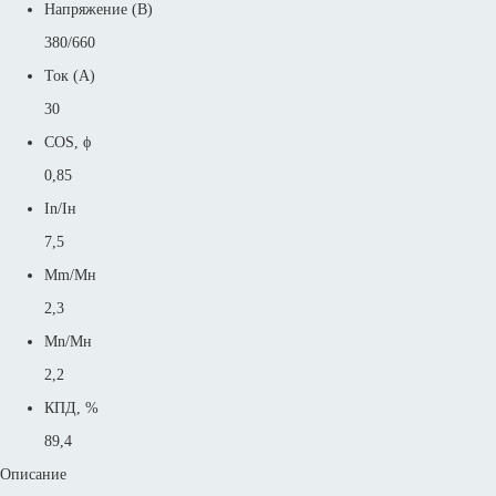
Напряжение (В)
380/660
Ток (А)
30
COS, ϕ
0,85
In/Iн
7,5
Mm/Mн
2,3
Mn/Mн
2,2
КПД, %
89,4
Описание