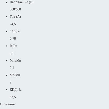
Напряжение (В)
380/660
Ток (А)
24,5
COS, ϕ
0,78
In/Iн
6,5
Mm/Mн
2,1
Mn/Mн
2
КПД, %
87,5
Описание