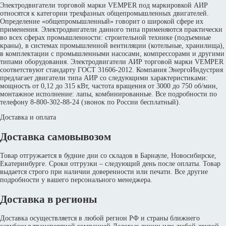
Электродвигатели торговой марки VEMPER под маркировкой АИР
относятся к категории трехфазных общепромышленных двигателей.
Определение «общепромышленный» говорит о широкой сфере их
применения. Электродвигатели данного типа применяются практически
во всех сферах промышленности: строительной технике (подъемные
краны), в системах промышленной вентиляции (котельные, хранилища),
в комплектации с промышленными насосами, компрессорами и другими
типами оборудования. Электродвигатели АИР торговой марки VEMPER
соответствуют стандарту ГОСТ 31606-2012. Компания ЭнергоИндустрия
предлагает двигатели типа АИР со следующими характеристиками:
мощность от 0,12 до 315 кВт, частота вращения от 3000 до 750 об/мин,
монтажное исполнение: лапы, комбинированные. Все подробности по
телефону 8-800-302-88-24 (звонок по России бесплатный).
Доставка и оплата
Доставка самовывозом
Товар отгружается в будние дни со складов в Барнауле, Новосибирске,
Екатеринбурге. Сроки отгрузки – следующий день после оплаты. Товар
выдается строго при наличии доверенности или печати. Все другие
подробности у вашего персонального менеджера.
Доставка в регионы
Доставка осуществляется в любой регион РФ и страны ближнего