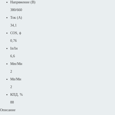
Напряжение (В)
380/660
Ток (А)
34,1
COS, ϕ
0,76
In/Iн
6,6
Mm/Mн
2
Mn/Mн
2
КПД, %
88
Описание