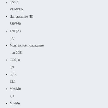
Бренд
VEMPER
Напряжение (В)
380/660
Ток (А)
82,1
Монтажное положение
исп 2081
COS, ϕ
0,9
In/Iн
82,1
Mm/Mн
2,3
Mn/Mн