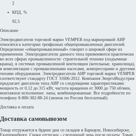
2
КПД, %
92,5
Описание
Электродвигатели торговой марки VEMPER под маркировкой АИР
относятся к категории трехфазных общепромышленных двигателей.
Определение «общепромышленный» говорит о широкой сфере их
применения. Электродвигатели данного типа применяются практически
во всех сферах промышленности: строительной технике (подъемные
краны), в системах промышленной вентиляции (котельные, хранилища),
в комплектации с промышленными насосами, компрессорами и другими
типами оборудования. Электродвигатели АИР торговой марки VEMPER
соответствуют стандарту ГОСТ 31606-2012. Компания ЭнергоИндустрия
предлагает двигатели типа АИР со следующими характеристиками:
мощность от 0,12 до 315 кВт, частота вращения от 3000 до 750 об/мин,
монтажное исполнение: лапы, комбинированные. Все подробности по
телефону 8-800-302-88-24 (звонок по России бесплатный).
Доставка и оплата
Доставка самовывозом
Товар отгружается в будние дни со складов в Барнауле, Новосибирске,
Екатеринбурге. Сроки отгрузки – следующий день после оплаты. Товар