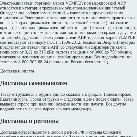
Электродвигатели торговой марки VEMPER под маркировкой АИР
относятся к категории трехфазных общепромышленных двигателей.
Определение «общепромышленный» говорит о широкой сфере их
применения. Электродвигатели данного типа применяются практически
во всех сферах промышленности: строительной технике (подъемные
краны), в системах промышленной вентиляции (котельные, хранилища),
в комплектации с промышленными насосами, компрессорами и другими
типами оборудования. Электродвигатели АИР торговой марки VEMPER
соответствуют стандарту ГОСТ 31606-2012. Компания ЭнергоИндустрия
предлагает двигатели типа АИР со следующими характеристиками:
мощность от 0,12 до 315 кВт, частота вращения от 3000 до 750 об/мин,
монтажное исполнение: лапы, комбинированные. Все подробности по
телефону 8-800-302-88-24 (звонок по России бесплатный).
Доставка и оплата
Доставка самовывозом
Товар отгружается в будние дни со складов в Барнауле, Новосибирске,
Екатеринбурге. Сроки отгрузки – следующий день после оплаты. Товар
выдается строго при наличии доверенности или печати. Все другие
подробности у вашего персонального менеджера.
Доставка в регионы
Доставка осуществляется в любой регион РФ и страны ближнего