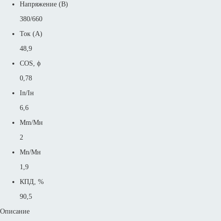
Напряжение (В)
380/660
Ток (А)
48,9
COS, ϕ
0,78
In/Iн
6,6
Mm/Mн
2
Mn/Mн
1,9
КПД, %
90,5
Описание