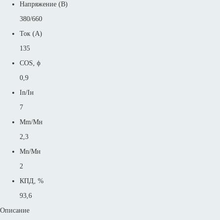
Напряжение (В)
380/660
Ток (А)
135
COS, ϕ
0,9
In/Iн
7
Mm/Mн
2,3
Mn/Mн
2
КПД, %
93,6
Описание