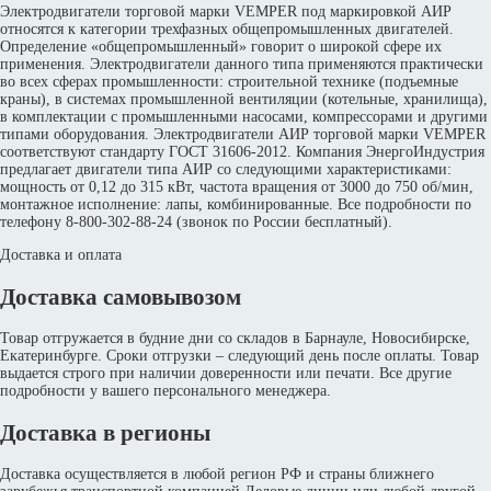
Электродвигатели торговой марки VEMPER под маркировкой АИР
относятся к категории трехфазных общепромышленных двигателей.
Определение «общепромышленный» говорит о широкой сфере их
применения. Электродвигатели данного типа применяются практически
во всех сферах промышленности: строительной технике (подъемные
краны), в системах промышленной вентиляции (котельные, хранилища),
в комплектации с промышленными насосами, компрессорами и другими
типами оборудования. Электродвигатели АИР торговой марки VEMPER
соответствуют стандарту ГОСТ 31606-2012. Компания ЭнергоИндустрия
предлагает двигатели типа АИР со следующими характеристиками:
мощность от 0,12 до 315 кВт, частота вращения от 3000 до 750 об/мин,
монтажное исполнение: лапы, комбинированные. Все подробности по
телефону 8-800-302-88-24 (звонок по России бесплатный).
Доставка и оплата
Доставка самовывозом
Товар отгружается в будние дни со складов в Барнауле, Новосибирске,
Екатеринбурге. Сроки отгрузки – следующий день после оплаты. Товар
выдается строго при наличии доверенности или печати. Все другие
подробности у вашего персонального менеджера.
Доставка в регионы
Доставка осуществляется в любой регион РФ и страны ближнего