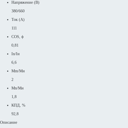
Напряжение (В)
380/660
Ток (А)
111
COS, ϕ
0,81
In/Iн
6,6
Mm/Mн
2
Mn/Mн
1,8
КПД, %
92,8
Описание