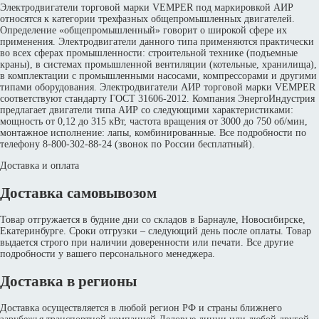
Электродвигатели торговой марки VEMPER под маркировкой АИР
относятся к категории трехфазных общепромышленных двигателей.
Определение «общепромышленный» говорит о широкой сфере их
применения. Электродвигатели данного типа применяются практически
во всех сферах промышленности: строительной технике (подъемные
краны), в системах промышленной вентиляции (котельные, хранилища),
в комплектации с промышленными насосами, компрессорами и другими
типами оборудования. Электродвигатели АИР торговой марки VEMPER
соответствуют стандарту ГОСТ 31606-2012. Компания ЭнергоИндустрия
предлагает двигатели типа АИР со следующими характеристиками:
мощность от 0,12 до 315 кВт, частота вращения от 3000 до 750 об/мин,
монтажное исполнение: лапы, комбинированные. Все подробности по
телефону 8-800-302-88-24 (звонок по России бесплатный).
Доставка и оплата
Доставка самовывозом
Товар отгружается в будние дни со складов в Барнауле, Новосибирске,
Екатеринбурге. Сроки отгрузки – следующий день после оплаты. Товар
выдается строго при наличии доверенности или печати. Все другие
подробности у вашего персонального менеджера.
Доставка в регионы
Доставка осуществляется в любой регион РФ и страны ближнего