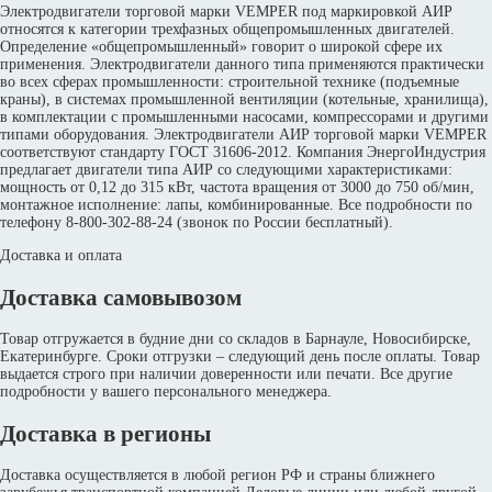
Электродвигатели торговой марки VEMPER под маркировкой АИР
относятся к категории трехфазных общепромышленных двигателей.
Определение «общепромышленный» говорит о широкой сфере их
применения. Электродвигатели данного типа применяются практически
во всех сферах промышленности: строительной технике (подъемные
краны), в системах промышленной вентиляции (котельные, хранилища),
в комплектации с промышленными насосами, компрессорами и другими
типами оборудования. Электродвигатели АИР торговой марки VEMPER
соответствуют стандарту ГОСТ 31606-2012. Компания ЭнергоИндустрия
предлагает двигатели типа АИР со следующими характеристиками:
мощность от 0,12 до 315 кВт, частота вращения от 3000 до 750 об/мин,
монтажное исполнение: лапы, комбинированные. Все подробности по
телефону 8-800-302-88-24 (звонок по России бесплатный).
Доставка и оплата
Доставка самовывозом
Товар отгружается в будние дни со складов в Барнауле, Новосибирске,
Екатеринбурге. Сроки отгрузки – следующий день после оплаты. Товар
выдается строго при наличии доверенности или печати. Все другие
подробности у вашего персонального менеджера.
Доставка в регионы
Доставка осуществляется в любой регион РФ и страны ближнего