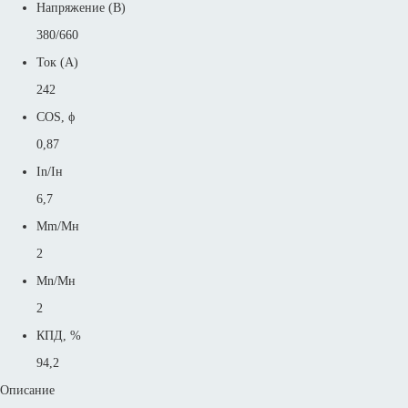
Напряжение (В)
380/660
Ток (А)
242
COS, ϕ
0,87
In/Iн
6,7
Mm/Mн
2
Mn/Mн
2
КПД, %
94,2
Описание