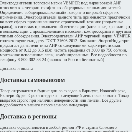
Электродвигатели торговой марки VEMPER под маркировкой АИР
относятся к категории трехфазных общепромышленных двигателей.
Определение «общепромышленный» говорит о широкой сфере их
применения. Электродвигатели данного типа применяются практически
во всех сферах промышленности: строительной технике (подъемные
краны), в системах промышленной вентиляции (котельные, хранилища),
в комплектации с промышленными насосами, компрессорами и другими
типами оборудования. Электродвигатели АИР торговой марки VEMPER
соответствуют стандарту ГОСТ 31606-2012. Компания ЭнергоИндустрия
предлагает двигатели типа АИР со следующими характеристиками:
мощность от 0,12 до 315 кВт, частота вращения от 3000 до 750 об/мин,
монтажное исполнение: лапы, комбинированные. Все подробности по
телефону 8-800-302-88-24 (звонок по России бесплатный).
Доставка и оплата
Доставка самовывозом
Товар отгружается в будние дни со складов в Барнауле, Новосибирске,
Екатеринбурге. Сроки отгрузки – следующий день после оплаты. Товар
выдается строго при наличии доверенности или печати. Все другие
подробности у вашего персонального менеджера.
Доставка в регионы
Доставка осуществляется в любой регион РФ и страны ближнего