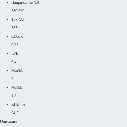
Напряжение (В)
380/660
Ток (А)
387
COS, ϕ
0,83
In/Iн
6,4
Mm/Mн
2
Mn/Mн
1,8
КПД, %
94,5
Описание