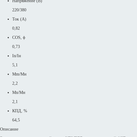
Напряжение (В)
220/380
Ток (А)
0,82
COS, ϕ
0,73
In/Iн
5,1
Mm/Mн
2,2
Mn/Mн
2,1
КПД, %
64,5
Описание