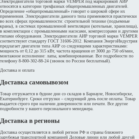
Электродвигатели торговой марки VEMPER под маркировкой АИР
относятся к категории трехфазных общепромышленных двигателей.
Определение «общепромышленный» говорит о широкой сфере их
применения. Электродвигатели данного типа применяются практически
во всех сферах промышленности: строительной технике (подъемные
краны), в системах промышленной вентиляции (котельные, хранилища),
в комплектации с промышленными насосами, компрессорами и другими
типами оборудования. Электродвигатели АИР торговой марки VEMPER
соответствуют стандарту ГОСТ 31606-2012. Компания ЭнергоИндустрия
предлагает двигатели типа АИР со следующими характеристиками:
мощность от 0,12 до 315 кВт, частота вращения от 3000 до 750 об/мин,
монтажное исполнение: лапы, комбинированные. Все подробности по
телефону 8-800-302-88-24 (звонок по России бесплатный).
Доставка и оплата
Доставка самовывозом
Товар отгружается в будние дни со складов в Барнауле, Новосибирске,
Екатеринбурге. Сроки отгрузки – следующий день после оплаты. Товар
выдается строго при наличии доверенности или печати. Все другие
подробности у вашего персонального менеджера.
Доставка в регионы
Доставка осуществляется в любой регион РФ и страны ближнего
зарубежья транспортной компанией Деловые линии или любой другой