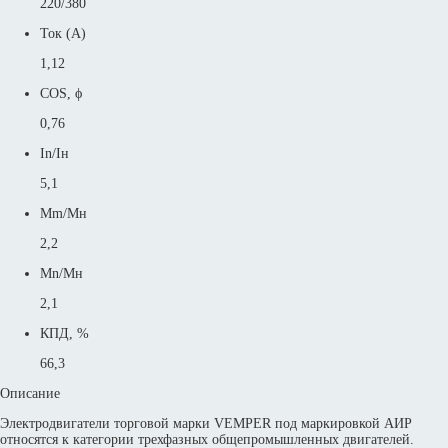
220/380
Ток (А)
1,12
COS, ϕ
0,76
In/Iн
5,1
Mm/Mн
2,2
Mn/Mн
2,1
КПД, %
66,3
Описание
Электродвигатели торговой марки VEMPER под маркировкой АИР
относятся к категории трехфазных общепромышленных двигателей.