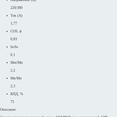
220/380
Ток (А)
1,77
COS, ϕ
0,83
In/Iн
6,1
Mm/Mн
2,2
Mn/Mн
2,3
КПД, %
75
Описание