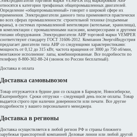
Электродвигатели торговой марки VEMPER под маркировкой АИР
относятся к категории трехфазных общепромышленных двигателей.
Определение «общепромышленный» говорит о широкой сфере их
применения. Электродвигатели данного типа применяются практически
во всех сферах промышленности: строительной технике (подъемные
краны), в системах промышленной вентиляции (котельные, хранилища),
в комплектации с промышленными насосами, компрессорами и другими
типами оборудования. Электродвигатели АИР торговой марки VEMPER
соответствуют стандарту ГОСТ 31606-2012. Компания ЭнергоИндустрия
предлагает двигатели типа АИР со следующими характеристиками:
мощность от 0,12 до 315 кВт, частота вращения от 3000 до 750 об/мин,
монтажное исполнение: лапы, комбинированные. Все подробности по
телефону 8-800-302-88-24 (звонок по России бесплатный).
Доставка и оплата
Доставка самовывозом
Товар отгружается в будние дни со складов в Барнауле, Новосибирске,
Екатеринбурге. Сроки отгрузки – следующий день после оплаты. Товар
выдается строго при наличии доверенности или печати. Все другие
подробности у вашего персонального менеджера.
Доставка в регионы
Доставка осуществляется в любой регион РФ и страны ближнего
зарубежья транспортной компанией Деловые линии или любой другой