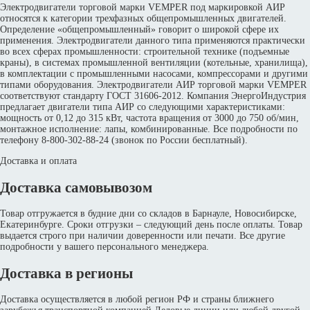
Электродвигатели торговой марки VEMPER под маркировкой АИР
относятся к категории трехфазных общепромышленных двигателей.
Определение «общепромышленный» говорит о широкой сфере их
применения. Электродвигатели данного типа применяются практически
во всех сферах промышленности: строительной технике (подъемные
краны), в системах промышленной вентиляции (котельные, хранилища),
в комплектации с промышленными насосами, компрессорами и другими
типами оборудования. Электродвигатели АИР торговой марки VEMPER
соответствуют стандарту ГОСТ 31606-2012. Компания ЭнергоИндустрия
предлагает двигатели типа АИР со следующими характеристиками:
мощность от 0,12 до 315 кВт, частота вращения от 3000 до 750 об/мин,
монтажное исполнение: лапы, комбинированные. Все подробности по
телефону 8-800-302-88-24 (звонок по России бесплатный).
Доставка и оплата
Доставка самовывозом
Товар отгружается в будние дни со складов в Барнауле, Новосибирске,
Екатеринбурге. Сроки отгрузки – следующий день после оплаты. Товар
выдается строго при наличии доверенности или печати. Все другие
подробности у вашего персонального менеджера.
Доставка в регионы
Доставка осуществляется в любой регион РФ и страны ближнего