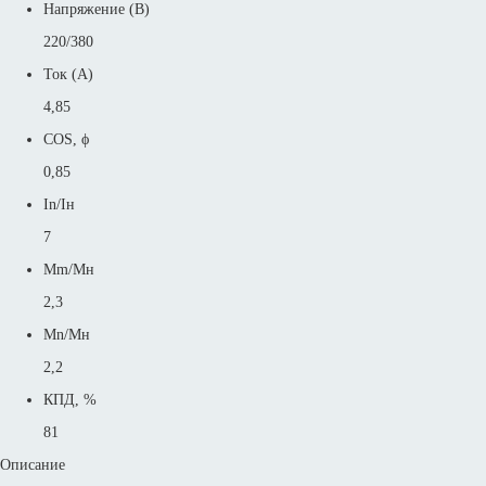
Напряжение (В)
220/380
Ток (А)
4,85
COS, ϕ
0,85
In/Iн
7
Mm/Mн
2,3
Mn/Mн
2,2
КПД, %
81
Описание