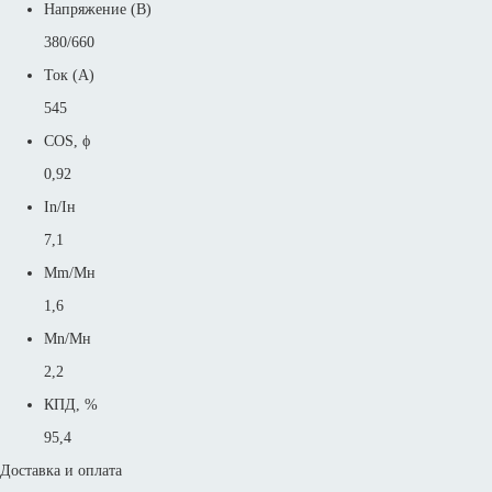
Напряжение (В)
380/660
Ток (А)
545
COS, ϕ
0,92
In/Iн
7,1
Mm/Mн
1,6
Mn/Mн
2,2
КПД, %
95,4
Доставка и оплата