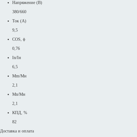
Напряжение (В)
380/660
Ток (А)
9,5
COS, ϕ
0,76
In/Iн
6,5
Mm/Mн
2,1
Mn/Mн
2,1
КПД, %
82
Доставка и оплата