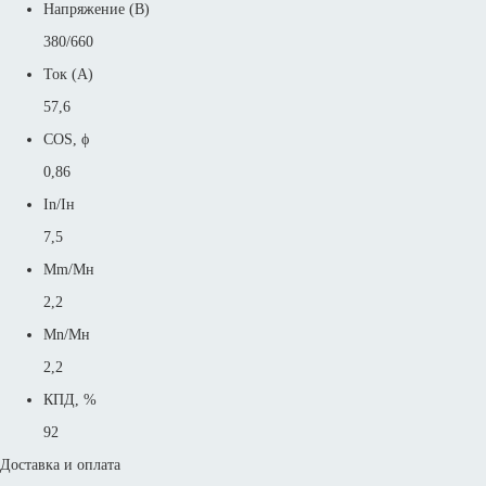
Напряжение (В)
380/660
Ток (А)
57,6
COS, ϕ
0,86
In/Iн
7,5
Mm/Mн
2,2
Mn/Mн
2,2
КПД, %
92
Доставка и оплата