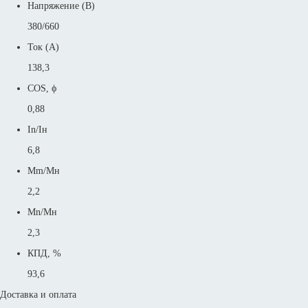
Напряжение (В)
380/660
Ток (А)
138,3
COS, ϕ
0,88
In/Iн
6,8
Mm/Mн
2,2
Mn/Mн
2,3
КПД, %
93,6
Доставка и оплата