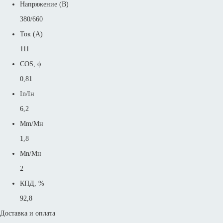
Напряжение (В)
380/660
Ток (А)
111
COS, ϕ
0,81
In/Iн
6,2
Mm/Mн
1,8
Mn/Mн
2
КПД, %
92,8
Доставка и оплата