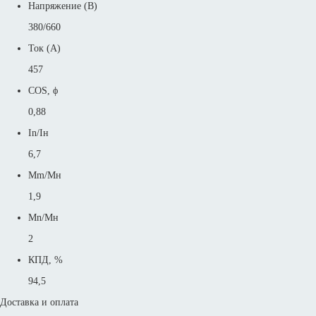
Напряжение (В)
380/660
Ток (А)
457
COS, ϕ
0,88
In/Iн
6,7
Mm/Mн
1,9
Mn/Mн
2
КПД, %
94,5
Доставка и оплата