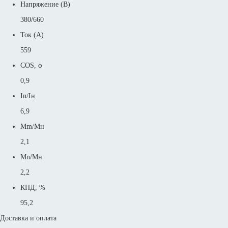
Напряжение (В)
380/660
Ток (А)
559
COS, ϕ
0,9
In/Iн
6,9
Mm/Mн
2,1
Mn/Mн
2,2
КПД, %
95,2
Доставка и оплата