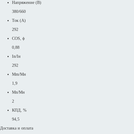
Напряжение (В)
380/660
Ток (А)
292
COS, ϕ
0,88
In/Iн
292
Mm/Mн
1,9
Mn/Mн
2
КПД, %
94,5
Доставка и оплата