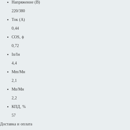
Напряжение (В)
220/380
Ток (А)
0,44
COS, ϕ
0,72
In/Iн
4,4
Mm/Mн
2,1
Mn/Mн
2,2
КПД, %
57
Доставка и оплата