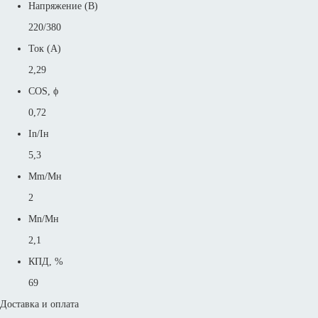
Напряжение (В)
220/380
Ток (А)
2,29
COS, ϕ
0,72
In/Iн
5,3
Mm/Mн
2
Mn/Mн
2,1
КПД, %
69
Доставка и оплата