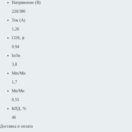
Напряжение (В)
220/380
Ток (А)
1,26
COS, ϕ
0,94
In/Iн
3,8
Mm/Mн
1,7
Mn/Mн
0,55
КПД, %
46
Доставка и оплата