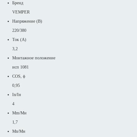
Бренд
VEMPER
Напряжение (В)
220/380
Ток (А)
3,2
Монтажное положение
исп 1081
COS, ϕ
0,95
In/Iн
4
Mm/Mн
1,7
Mn/Mн