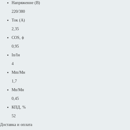
Напряжение (В)
220/380
Ток (А)
2,35
COS, ϕ
0,95
In/Iн
4
Mm/Mн
1,7
Mn/Mн
0,45
КПД, %
52
Доставка и оплата