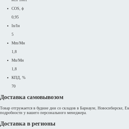
COS, ϕ
0,95
In/Iн
5
Mm/Mн
1,8
Mn/Mн
1,8
КПД, %
70
Доставка самовывозом
Товар отгружается в будние дни со складов в Барнауле, Новосибирске, 
подробности у вашего персонального менеджера.
Доставка в регионы