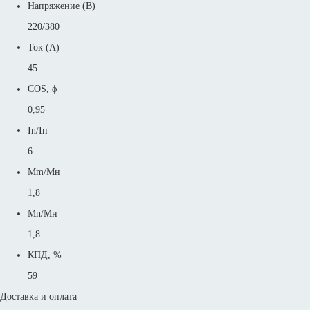
Напряжение (В)
220/380
Ток (А)
45
COS, ϕ
0,95
In/Iн
6
Mm/Mн
1,8
Mn/Mн
1,8
КПД, %
59
Доставка и оплата