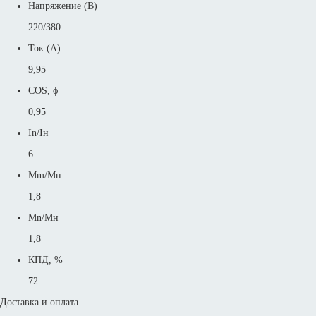
Напряжение (В)
220/380
Ток (А)
9,95
COS, ϕ
0,95
In/Iн
6
Mm/Mн
1,8
Mn/Mн
1,8
КПД, %
72
Доставка и оплата