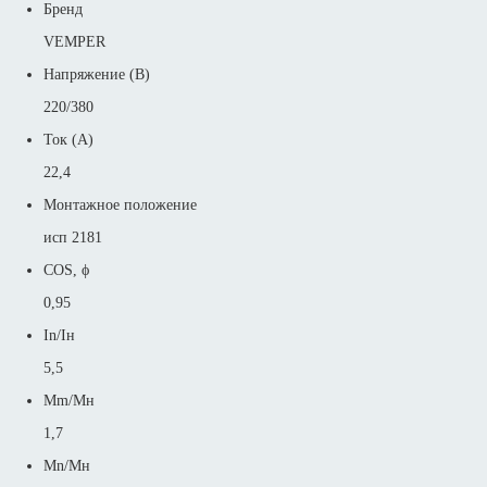
Бренд
VEMPER
Напряжение (В)
220/380
Ток (А)
22,4
Монтажное положение
исп 2181
COS, ϕ
0,95
In/Iн
5,5
Mm/Mн
1,7
Mn/Mн