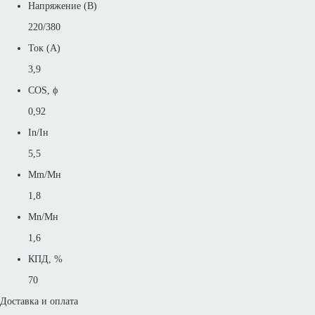
Напряжение (В)
220/380
Ток (А)
3,9
COS, ϕ
0,92
In/Iн
5,5
Mm/Mн
1,8
Mn/Mн
1,6
КПД, %
70
Доставка и оплата