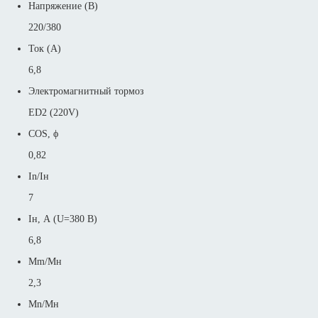
Напряжение (В)
220/380
Ток (А)
6,8
Электромагнитный тормоз
ED2 (220V)
COS, ϕ
0,82
In/Iн
7
Iн, А (U=380 В)
6,8
Mm/Mн
2,3
Mn/Mн