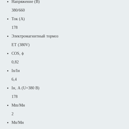
Напряжение (В)
380/660
Ток (А)
178
Электромагнитный тормоз
ET (380V)
COS, ϕ
0,82
In/Iн
6,4
Iн, А (U=380 В)
178
Mm/Mн
2
Mn/Mн