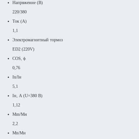
Напряжение (В)
220/380
Ток (А)
1,1
Электромагнитный тормоз
ED2 (220V)
COS, ϕ
0,76
In/Iн
5,1
Iн, А (U=380 В)
1,12
Mm/Mн
2,2
Mn/Mн