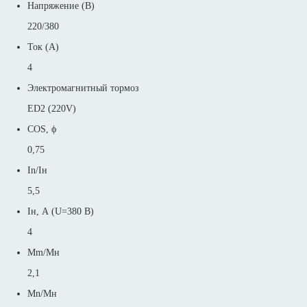
Напряжение (В)
220/380
Ток (А)
4
Электромагнитный тормоз
ED2 (220V)
COS, ϕ
0,75
In/Iн
5,5
Iн, А (U=380 В)
4
Mm/Mн
2,1
Mn/Mн