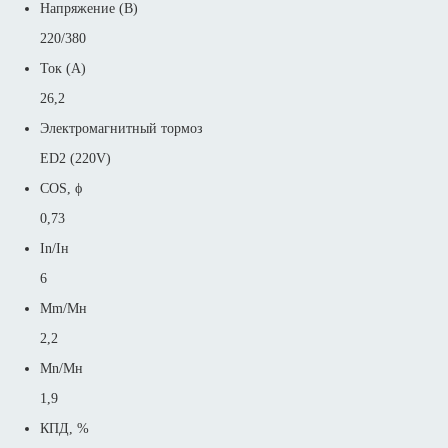
Напряжение (В)
220/380
Ток (А)
26,2
Электромагнитный тормоз
ED2 (220V)
COS, ϕ
0,73
In/Iн
6
Mm/Mн
2,2
Mn/Mн
1,9
КПД, %