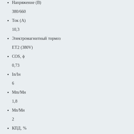
Напряжение (В)
380/660
Ток (А)
10,3
Электромагнитный тормоз
ET2 (380V)
COS, ϕ
0,73
In/Iн
6
Mm/Mн
1,8
Mn/Mн
2
КПД, %