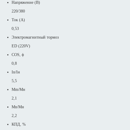
Напряжение (В)
220/380
Ток (А)
0,53
Электромагнитный тормоз
ED (220V)
COS, ϕ
0,8
In/Iн
5,5
Mm/Mн
2,1
Mn/Mн
2,2
КПД, %