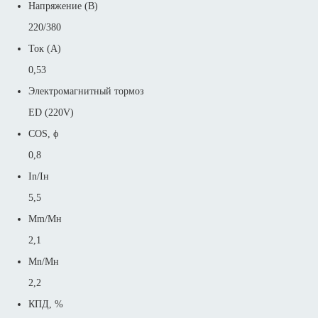
Напряжение (В)
220/380
Ток (А)
0,53
Электромагнитный тормоз
ED (220V)
COS, ϕ
0,8
In/Iн
5,5
Mm/Mн
2,1
Mn/Mн
2,2
КПД, %