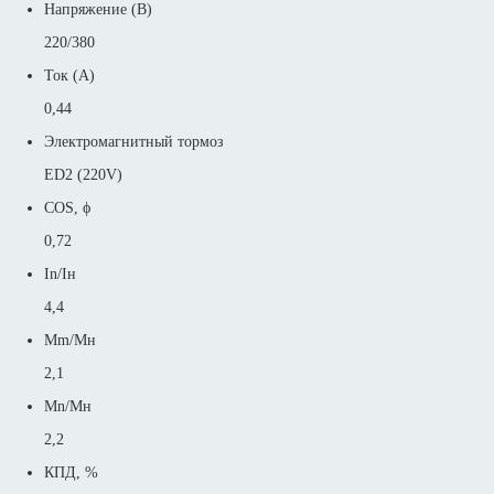
Напряжение (В)
220/380
Ток (А)
0,44
Электромагнитный тормоз
ED2 (220V)
COS, ϕ
0,72
In/Iн
4,4
Mm/Mн
2,1
Mn/Mн
2,2
КПД, %