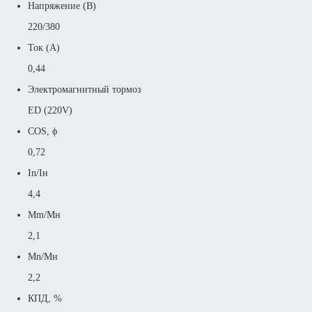
Напряжение (В)
220/380
Ток (А)
0,44
Электромагнитный тормоз
ED (220V)
COS, ϕ
0,72
In/Iн
4,4
Mm/Mн
2,1
Mn/Mн
2,2
КПД, %