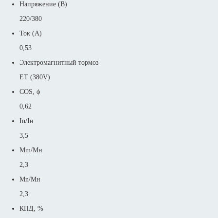
Напряжение (В)
220/380
Ток (А)
0,53
Электромагнитный тормоз
ET (380V)
COS, ϕ
0,62
In/Iн
3,5
Mm/Mн
2,3
Mn/Mн
2,3
КПД, %