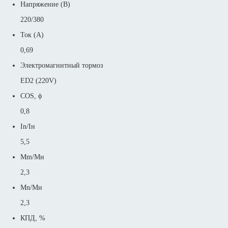
Напряжение (В)
220/380
Ток (А)
0,69
Электромагнитный тормоз
ED2 (220V)
COS, ϕ
0,8
In/Iн
5,5
Mm/Mн
2,3
Mn/Mн
2,3
КПД, %