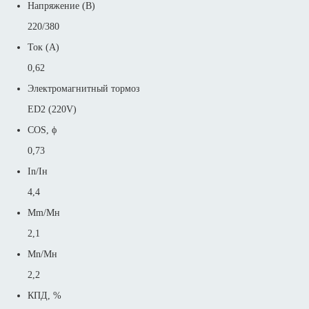
Напряжение (В)
220/380
Ток (А)
0,62
Электромагнитный тормоз
ED2 (220V)
COS, ϕ
0,73
In/Iн
4,4
Mm/Mн
2,1
Mn/Mн
2,2
КПД, %