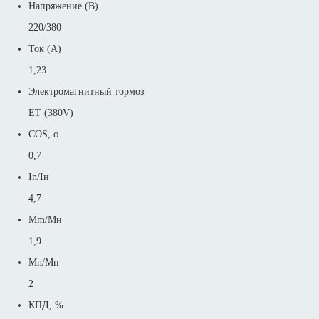
Напряжение (В)
220/380
Ток (А)
1,23
Электромагнитный тормоз
ET (380V)
COS, ϕ
0,7
In/Iн
4,7
Mm/Mн
1,9
Mn/Mн
2
КПД, %