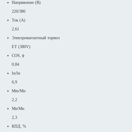
Напряжение (В)
220/380
Ток (А)
2,61
Электромагнитный тормоз
ET (380V)
COS, ϕ
0,84
In/Iн
6,9
Mm/Mн
2,2
Mn/Mн
2,3
КПД, %